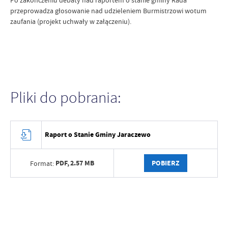
Po zakończeniu debaty nad raportem o stanie gminy Rada
przeprowadza głosowanie nad udzieleniem Burmistrzowi wotum
zaufania (projekt uchwały w załączeniu).
Pliki do pobrania:
Raport o Stanie Gminy Jaraczewo
PDF,
2.57 MB
POBIERZ
Format: