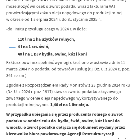
może złożyć wniosek o zwrot podatku wraz z fakturami VAT
potwierdzającymi zakup oleju napędowego do produkcji rolnej
w okresie od 1 sierpnia 2024 r. do 31 stycznia 2025 r.:
-do limitu przysługującego w 2024 r. w ilości:
110 l na 1 ha użytków rolnych,
4 l na 1 szt. świń,
40 l na 1 DJP bydła, owiec, kóz i koni
Faktura powinna spełniać wymogi określone w ustawie z dnia 11
marca 2004 r. o podatku od towarów i usług (t.j. Dz. U. z 2024 r., poz.
361 ze zm.).
Zgodnie z Rozporządzeniem Rady Monistów z 23 grudnia 2024 roku
(Dz. U. z 2024 r. poz. 1917) stawka zwrotu podatku akcyzowego
zawartego w cenie oleju napędowego wykorzystywanego do
produkcji rolnej wynosi
1,46 zł na 1 litr oleju.
W przypadku ubiegania się przez producenta rolnego o zwrot
podatku w odniesieniu do bydła, świń, owiec, kóz i koni do
wniosku o zwrot podatku dołącza się dokument wydany przez
kierownika biura powiatowego Agencji Restrukturyzacji