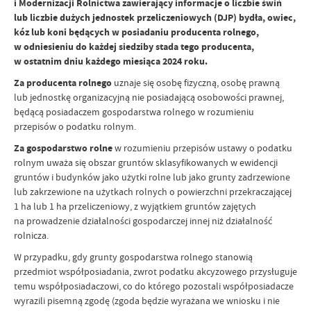
i Modernizacji Rolnictwa zawierający informacje o liczbie świń
lub liczbie dużych jednostek przeliczeniowych (DJP) bydła, owiec,
kóz lub koni będących w posiadaniu producenta rolnego,
w odniesieniu do każdej siedziby stada tego producenta,
w ostatnim dniu każdego miesiąca 2024 roku.
Za producenta rolnego
uznaje się osobę fizyczną, osobę prawną
lub jednostkę organizacyjną nie posiadającą osobowości prawnej,
będącą posiadaczem gospodarstwa rolnego w rozumieniu
przepisów o podatku rolnym.
Za gospodarstwo rolne
w rozumieniu przepisów ustawy o podatku
rolnym uważa się obszar gruntów sklasyfikowanych w ewidencji
gruntów i budynków jako użytki rolne lub jako grunty zadrzewione
lub zakrzewione na użytkach rolnych o powierzchni przekraczającej
1 ha lub 1 ha przeliczeniowy, z wyjątkiem gruntów zajętych
na prowadzenie działalności gospodarczej innej niż działalność
rolnicza.
W przypadku, gdy grunty gospodarstwa rolnego stanowią
przedmiot współposiadania, zwrot podatku akcyzowego przysługuje
temu współposiadaczowi, co do którego pozostali współposiadacze
wyrazili pisemną zgodę (zgoda będzie wyrażana we wniosku i nie