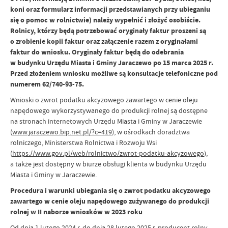
koni oraz formularz informacji przedstawianych przy ubieganiu
się o pomoc w rolnictwie) należy wypełnić i złożyć osobiście.
Rolnicy, którzy będą potrzebować oryginały faktur proszeni są
o zrobienie kopii faktur oraz załączenie razem z oryginałami
faktur do wniosku. Oryginały faktur będą do odebrania
w budynku Urzędu Miasta i Gminy Jaraczewo po 15 marca 2025 r.
Przed złożeniem wniosku możliwe są konsultacje telefoniczne pod
numerem 62/740-93-75.
Wnioski o zwrot podatku akcyzowego zawartego w cenie oleju
napędowego wykorzystywanego do produkcji rolnej są dostępne
na stronach internetowych Urzędu Miasta i Gminy w Jaraczewie
(
www.jaraczewo.bip.net.pl/?c=419
), w ośrodkach doradztwa
rolniczego, Ministerstwa Rolnictwa i Rozwoju Wsi
(
https://www.gov.pl/web/rolnictwo/zwrot-podatku-akcyzowego
),
a także jest dostępny w biurze obsługi klienta w budynku Urzędu
Miasta i Gminy w Jaraczewie.
Procedura i warunki ubiegania się o zwrot podatku akcyzowego
zawartego w cenie oleju napędowego zużywanego do produkcji
rolnej w II naborze wniosków w 2023 roku
Od dnia 1 lutego 2024 r. do dnia 28 lutego 2025 r. producent rolny