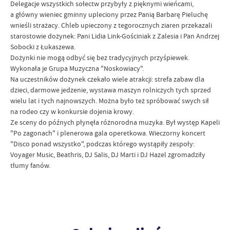
Delegacje wszystkich sołectw przybyły z pięknymi wieńcami,
a główny wieniec gminny upleciony przez Panią Barbarę Pieluchę
wnieśli strażacy. Chleb upieczony z tegorocznych ziaren przekazali
starostowie dożynek: Pani Lidia Link-Gościniak z Zalesia i Pan Andrzej
Sobocki z Łukaszewa.
Dożynki nie mogą odbyć się bez tradycyjnych przyśpiewek.
Wykonała je Grupa Muzyczna "Noskowiacy".
Na uczestników dożynek czekało wiele atrakcji: strefa zabaw dla
dzieci, darmowe jedzenie, wystawa maszyn rolniczych tych sprzed
wielu lat i tych najnowszych. Można było też spróbować swych sił
na rodeo czy w konkursie dojenia krowy.
Ze sceny do późnych płynęła różnorodna muzyka. Był występ Kapeli
"Po zagonach" i plenerowa gala operetkowa. Wieczorny koncert
"Disco ponad wszystko", podczas którego wystąpiły zespoły:
Voyager Music, Beathris, DJ Salis, DJ Marti i DJ Hazel zgromadziły
tłumy fanów.