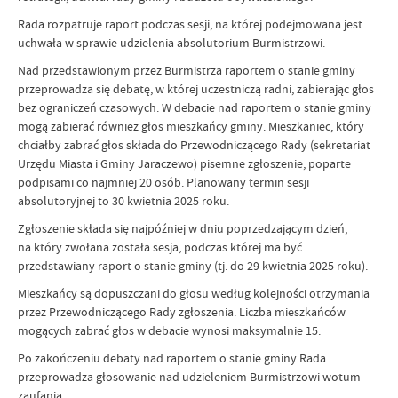
Rada rozpatruje raport podczas sesji, na której podejmowana jest
uchwała w sprawie udzielenia absolutorium Burmistrzowi.
Nad przedstawionym przez Burmistrza raportem o stanie gminy
przeprowadza się debatę, w której uczestniczą radni, zabierając głos
bez ograniczeń czasowych. W debacie nad raportem o stanie gminy
mogą zabierać również głos mieszkańcy gminy. Mieszkaniec, który
chciałby zabrać głos składa do Przewodniczącego Rady (sekretariat
Urzędu Miasta i Gminy Jaraczewo) pisemne zgłoszenie, poparte
podpisami co najmniej 20 osób. Planowany termin sesji
absolutoryjnej to 30 kwietnia 2025 roku.
Zgłoszenie składa się najpóźniej w dniu poprzedzającym dzień,
na który zwołana została sesja, podczas której ma być
przedstawiany raport o stanie gminy (tj. do 29 kwietnia 2025 roku).
Mieszkańcy są dopuszczani do głosu według kolejności otrzymania
przez Przewodniczącego Rady zgłoszenia. Liczba mieszkańców
mogących zabrać głos w debacie wynosi maksymalnie 15.
Po zakończeniu debaty nad raportem o stanie gminy Rada
przeprowadza głosowanie nad udzieleniem Burmistrzowi wotum
zaufania.