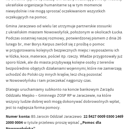
ukraińskie organizacje humanitarne są w tym momencie
niewydolnie i nie mogą sprostać oczekiwaniom wszystkich
oczekujących na pomoc.
Gmina Jaraczewo od wielu lat utrzymuje partnerskie stosunki
z ukraińskim miastem Nowowołyńsk, położonym w okolicach Łucka.
Podczas ostatniej naszej rozmowy, potwierdzonej pismem z dnia 26
lutego br., mer Borys Karpus zwrócił się z prośbą o pomoc
w przygotowaniu kolejnych bezpiecznych miejsc i wyposażeniu ich
w łóżka, koce, materace, pościel itp. rzeczy. Władze przygotowały już
sporo łóżek, ale do miasta przybywają kolejne osoby z terenów
bezpośrednio objętych działaniami wojennymi, które nie zamierzają
uchodzić do Polski czy innych krajów, lecz chcą pozostać
w Nowowołyńsku i tam przeczekać najgorszy czas.
Dlatego uruchamiamy subkonto na koncie bankowym Zarządu
Oddziału Miejsko – Gminnego ZOSP RP w Jaraczewie, na które
wszyscy ludzie dobrej woli mogą dokonywać dobrowolnych wpłat,
jest to najlepsza forma pomocy.
Numer konta:
BS Jarocin Oddział Jaraczewo
22 8427 0009 0300 1469
2000 0004
w tytule przelewu proszę wpisać
„Pomoc dla
Nowowołyńska”
.