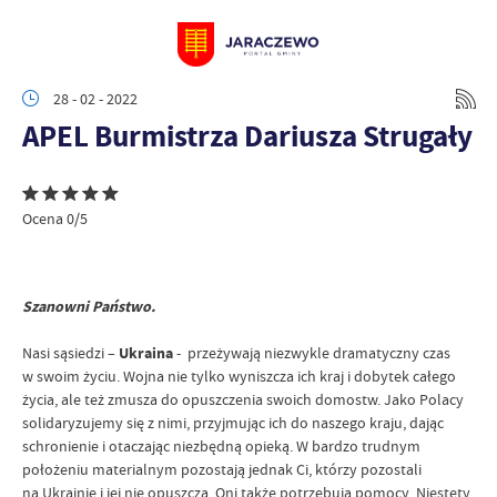
28 - 02 - 2022
APEL Burmistrza Dariusza Strugały
Ocena 0/5
Szanowni Państwo.
Nasi sąsiedzi –
Ukraina
- przeżywają niezwykle dramatyczny czas
w swoim życiu. Wojna nie tylko wyniszcza ich kraj i dobytek całego
życia, ale też zmusza do opuszczenia swoich domostw. Jako Polacy
solidaryzujemy się z nimi, przyjmując ich do naszego kraju, dając
schronienie i otaczając niezbędną opieką. W bardzo trudnym
położeniu materialnym pozostają jednak Ci, którzy pozostali
na Ukrainie i jej nie opuszczą. Oni także potrzebują pomocy. Niestety