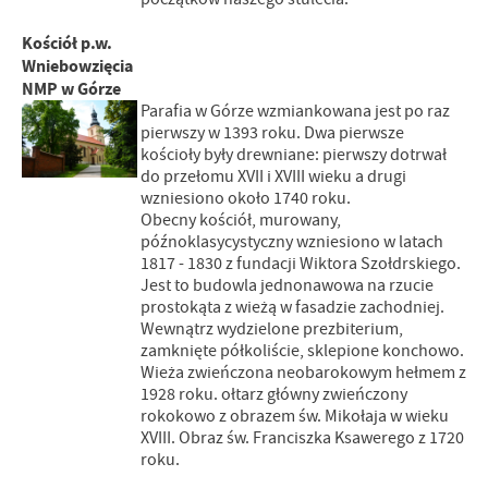
Kościół p.w.
Wniebowzięcia
NMP w Górze
Parafia w Górze wzmiankowana jest po raz
pierwszy w 1393 roku. Dwa pierwsze
kościoły były drewniane: pierwszy dotrwał
do przełomu XVII i XVIII wieku a drugi
wzniesiono około 1740 roku.
Obecny kościół, murowany,
późnoklasycystyczny wzniesiono w latach
1817 - 1830 z fundacji Wiktora Szołdrskiego.
Jest to budowla jednonawowa na rzucie
prostokąta z wieżą w fasadzie zachodniej.
Wewnątrz wydzielone prezbiterium,
zamknięte półkoliście, sklepione konchowo.
Wieża zwieńczona neobarokowym hełmem z
1928 roku. ołtarz główny zwieńczony
rokokowo z obrazem św. Mikołaja w wieku
XVIII. Obraz św. Franciszka Ksawerego z 1720
roku.