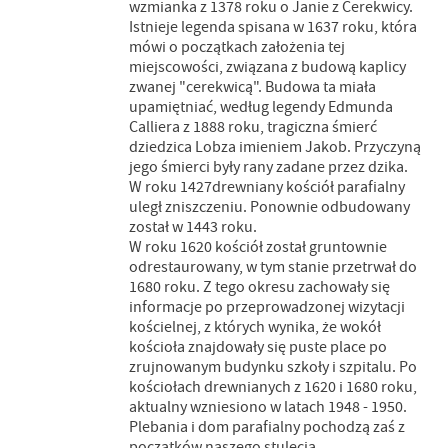
wzmianka z 1378 roku o Janie z Cerekwicy.
Istnieje legenda spisana w 1637 roku, która
mówi o początkach założenia tej
miejscowości, związana z budową kaplicy
zwanej "cerekwicą". Budowa ta miała
upamiętniać, według legendy Edmunda
Calliera z 1888 roku, tragiczna śmierć
dziedzica Lobza imieniem Jakob. Przyczyną
jego śmierci były rany zadane przez dzika.
W roku 1427drewniany kościół parafialny
uległ zniszczeniu. Ponownie odbudowany
został w 1443 roku.
W roku 1620 kościół został gruntownie
odrestaurowany, w tym stanie przetrwał do
1680 roku. Z tego okresu zachowały się
informacje po przeprowadzonej wizytacji
kościelnej, z których wynika, że wokół
kościoła znajdowały się puste place po
zrujnowanym budynku szkoły i szpitalu. Po
kościołach drewnianych z 1620 i 1680 roku,
aktualny wzniesiono w latach 1948 - 1950.
Plebania i dom parafialny pochodzą zaś z
początków naszego stulecia.