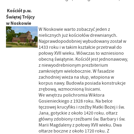
Kościół p.w.
Świętej Trójcy
w Noskowie
W Noskowie warto zobaczyć jeden z
nielicznych już kościołów drewnianych.
Najprawdopodobniej wybudowany został w
1433 roku i w takim kształcie przetrwał do
połowy XVII wieku. Wówczas to wzniesiono
obecną świątynie. Kościół jest jednonawowy,
z niewyodrebnionym prezbiterium
zamkniętym wielobocznie. W fasadzie
zachodniej wieża na słup, wtopiona w
korpus nawy. Budowla posiada konstrukcje
zrębową, wzmocnioną lisicami.
We wnętrzu polichromia Wiktora
Gosienieckiego z 1928 roku. Na belce
tęczowej krucyfiks i rzeźby Matki Bożej i św.
Jana, gotyckie z około 1420 roku. ołtarz
główny zdobiony rzeźbami św. Barbary i św.
Marii Magdaleny z połowy XVII wieku. Dwa
ołtarze boczne z około 1720 roku. Z