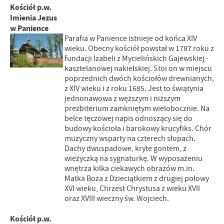
Kościół p.w.
Imienia Jezus
w Panience
Parafia w Panience istnieje od końca XIV
wieku. Obecny kościół powstał w 1787 roku z
fundacji Izabeli z Mycielińskich Gajewskiej -
kasztelanowej nakielskiej. Stoi on w miejscu
poprzednich dwóch kościołów drewnianych,
z XIV wieku i z roku 1685. Jest to świątynia
jednonawowa z węższym i niższym
prezbiterium zamkniętym wielobocznie. Na
belce tęczowej napis odnoszący się do
budowy kościoła i barokowy krucyfiks. Chór
muzyczny wsparty na czterech słupach.
Dachy dwuspadowe, kryte gontem, z
wieżyczką na sygnaturkę. W wyposażeniu
wnętrza kilka ciekawych obrazów m.in.
Matka Boża z Dzieciątkiem z drugiej połowy
XVI wieku, Chrzest Chrystusa z wieku XVII
oraz XVIII wieczny św. Wojciech.
Kościół p.w.