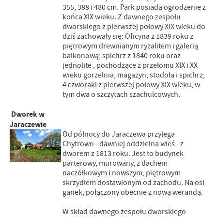
355, 388 i 480 cm. Park posiada ogrodzenie z
końca XIX wieku. Z dawnego zespołu
dworskiego z pierwszej połowy XIX wieku do
dziś zachowały się: Oficyna z 1839 roku z
piętrowym drewnianym ryzalitem i galerią
balkonową; spichrz z 1840 roku oraz
jednolite , pochodzące z przełomu XIX i XX
wieku gorzelnia, magazyn, stodoła i spichrz;
4 czworaki z pierwszej połowy XIX wieku, w
tym dwa o szczytach szachulcowych.
Dworek w
Jaraczewie
Od północy do Jaraczewa przylega
Chytrowo - dawniej oddzielna wieś - z
dworem z 1813 roku. Jest to budynek
parterowy, murowany, z dachem
naczółkowym i nowszym, piętrowym
skrzydłem dostawionym od zachodu. Na osi
ganek, połączony obecnie z nową werandą.
W skład dawnego zespołu dworskiego