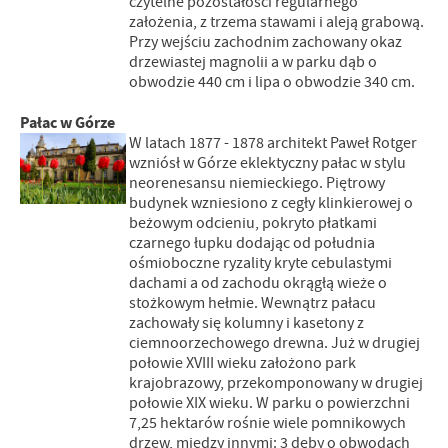
czytelne pozostałości regularnego
założenia, z trzema stawami i aleją grabową.
Przy wejściu zachodnim zachowany okaz
drzewiastej magnolii a w parku dąb o
obwodzie 440 cm i lipa o obwodzie 340 cm.
Pałac w Górze
W latach 1877 - 1878 architekt Paweł Rotger
wzniósł w Górze eklektyczny pałac w stylu
neorenesansu niemieckiego. Piętrowy
budynek wzniesiono z cegły klinkierowej o
beżowym odcieniu, pokryto płatkami
czarnego łupku dodając od południa
ośmioboczne ryzality kryte cebulastymi
dachami a od zachodu okrągłą wieże o
stożkowym hełmie. Wewnątrz pałacu
zachowały się kolumny i kasetony z
ciemnoorzechowego drewna. Już w drugiej
połowie XVIII wieku założono park
krajobrazowy, przekomponowany w drugiej
połowie XIX wieku. W parku o powierzchni
7,25 hektarów rośnie wiele pomnikowych
drzew, miedzy innymi: 3 dęby o obwodach