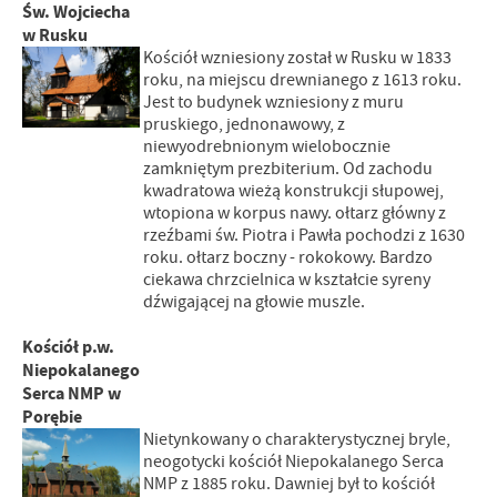
Św. Wojciecha
w Rusku
Kościół wzniesiony został w Rusku w 1833
roku, na miejscu drewnianego z 1613 roku.
Jest to budynek wzniesiony z muru
pruskiego, jednonawowy, z
niewyodrebnionym wielobocznie
zamkniętym prezbiterium. Od zachodu
kwadratowa wieżą konstrukcji słupowej,
wtopiona w korpus nawy. ołtarz główny z
rzeźbami św. Piotra i Pawła pochodzi z 1630
roku. ołtarz boczny - rokokowy. Bardzo
ciekawa chrzcielnica w kształcie syreny
dźwigającej na głowie muszle.
Kościół p.w.
Niepokalanego
Serca NMP w
Porębie
Nietynkowany o charakterystycznej bryle,
neogotycki kościół Niepokalanego Serca
NMP z 1885 roku. Dawniej był to kościół