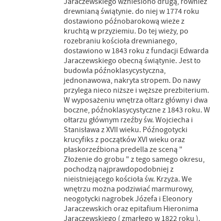
Jaraczewskiego wzniesiono drugą, również
drewnianą świątynie. do niej w 1774 roku
dostawiono późnobarokową wieże z
kruchtą w przyziemiu. Do tej wieży, po
rozebraniu kościoła drewnianego,
dostawiono w 1843 roku z fundacji Edwarda
Jaraczewskiego obecną świątynie. Jest to
budowla późnoklasycystyczna,
jednonawowa, nakryta stropem. Do nawy
przylega nieco niższe i węższe prezbiterium.
W wyposażeniu wnętrza ołtarz główny i dwa
boczne, późnoklasycystyczne z 1843 roku. W
ołtarzu głównym rzeźby św. Wojciecha i
Stanisława z XVII wieku. Późnogotycki
krucyfiks z początków XVI wieku oraz
płaskorzeźbiona predella ze sceną "
Złożenie do grobu " z tego samego okresu,
pochodzą najprawdopodobniej z
nieistniejącego kościoła św. Krzyża. We
wnętrzu można podziwiać marmurowy,
neogotycki nagrobek Józefa i Eleonory
Jaraczewskich oraz epitafium Hieronima
Jaraczewskiego ( zmarłego w 1822 roku ).