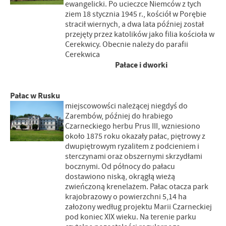
ewangelicki. Po ucieczce Niemców z tych
ziem 18 stycznia 1945 r., kościół w Porębie
stracił wiernych, a dwa lata później został
przejęty przez katolików jako filia kościoła w
Cerekwicy. Obecnie należy do parafii
Cerekwica
Pałace i dworki
Pałac w Rusku
miejscowowści należącej niegdyś do
Zarembów, później do hrabiego
Czarneckiego herbu Prus III, wzniesiono
około 1875 roku okazały pałac, piętrowy z
dwupiętrowym ryzalitem z podcieniem i
sterczynami oraz obszernymi skrzydłami
bocznymi. Od północy do pałacu
dostawiono niską, okrągłą wieżą
zwieńczoną krenelażem. Pałac otacza park
krajobrazowy o powierzchni 5,14 ha
założony według projektu Marii Czarneckiej
pod koniec XIX wieku. Na terenie parku