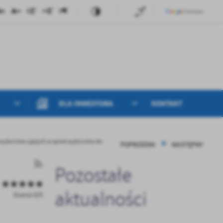
DLA INWESTORA
KONTAKT
 wyborców ujętych w spisie wyborców do
POPRZEDNI
NASTĘPNY
Pozostałe
aktualności
Ocena 0/5