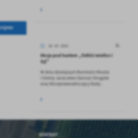
kom
STĘPNY
z
ci
28 - 03 - 2024
Akcja pod hasłem „Odłóż telefon i
żyj''
W dniu dzisiejszym Burmistrz Miasta
i Gminy Jaraczewo Dariusz Strugała
oraz Wiceprzewodniczący Rady...
.
a
KONTAKT
w