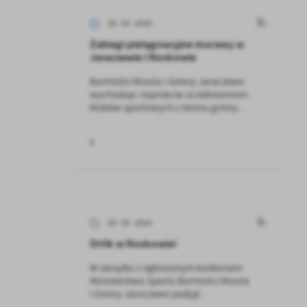
28 - 03 - 2024
Zabiegi pielęgnacyjne murawy w
Jaraczewie i Noskowie
Burmistrz Miasta i Gminy Jaraczewo
wychodząc naprzeciw oczekiwaniom
klubów sportowych z terenu gminy...
28 - 03 - 2024
Orlik w Noskowie!
W związku z ogłoszonym konkursem
Ministerstwa Sportu Burmistrz Miasta
i Gminy Jaraczewo podjął...
a