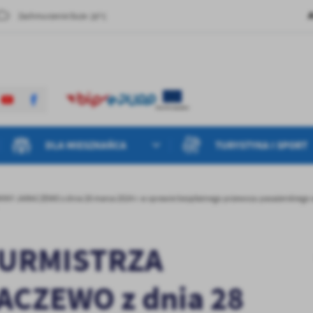
29°C
Zachmurzenie Duże
DLA MIESZKAŃCA
TURYSTYKA I SPORT
NY JARACZEWO z dnia 28 marca 2024 r. w sprawie bezpłatnego przewozu pasażerskiego
BURMISTRZA
ACZEWO z dnia 28