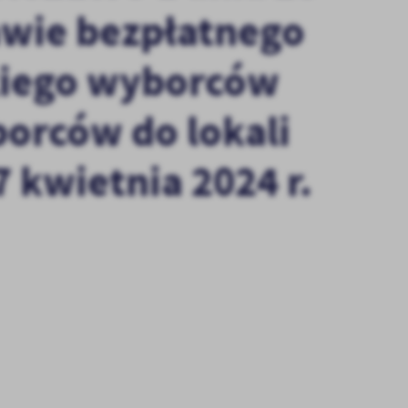
awie bezpłatnego
kiego wyborców
borców do lokali
 kwietnia 2024 r.
stawienia
anujemy Twoją prywatność. Możesz zmienić ustawienia cookies lub zaakceptować je
zystkie. W dowolnym momencie możesz dokonać zmiany swoich ustawień.
iezbędne
ezbędne pliki cookies służą do prawidłowego funkcjonowania strony internetowej i
ożliwiają Ci komfortowe korzystanie z oferowanych przez nas usług.
iki cookies odpowiadają na podejmowane przez Ciebie działania w celu m.in. dostosowani