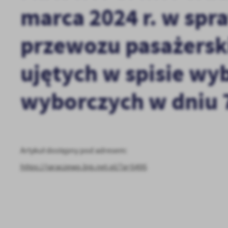
marca 2024 r. w spr
przewozu pasażers
ujętych w spisie wy
wyborczych w dniu 7
U
Artykuł dostępny pod adresem:
Sz
ws
https://jaraczewo.bip.net.pl/?a=5495
N
Ni
um
Pl