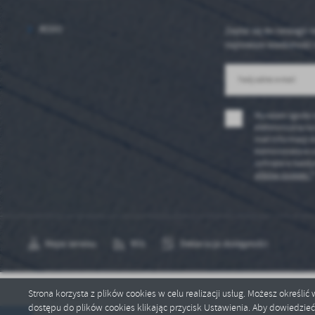
sp
RODO
Zapisz się do naszego n
najnowsze wiadomości 
Wyrażam zgodę 
elektroniczną na
mail informacji 
Administratora u
cofnięta w każdy
plików cookies *
Mapa serwisu
RSS
Deklaracja dostępności
Strona korzysta z plików cookies w celu realizacji usług. Możesz określi
Copyright by jaraczewo.pl
dostępu do plików cookies klikając przycisk Ustawienia. Aby dowiedzie