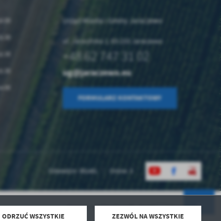
Urząd Miasta i Gminy Jaraczewo
16.00
15.30
ul. Jarocińska 1, 63-233 Jaraczewo
+48 62 747 31 02
15.30
ug@jaraczewo.eu
15.30
14.00
FORMULARZ KONTAKTOWY
Odwiedzin: 881481
Online: 3
Powered by
2ClickPortal® - Portale nowej generacji
ODRZUĆ WSZYSTKIE
ZEZWÓL NA WSZYSTKIE