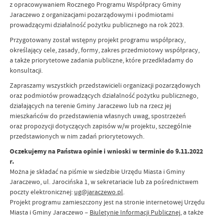
z opracowywaniem Rocznego Programu Współpracy Gminy
Jaraczewo z organizacjami pozarządowymi i podmiotami
prowadzącymi działalność pożytku publicznego na rok 2023.
Przygotowany został wstępny projekt programu współpracy,
określający cele, zasady, formy, zakres przedmiotowy współpracy,
a także priorytetowe zadania publiczne, które przedkładamy do
konsultacji.
Zapraszamy wszystkich przedstawicieli organizacji pozarządowych
oraz podmiotów prowadzących działalność pożytku publicznego,
działających na terenie Gminy Jaraczewo lub na rzecz jej
mieszkańców do przedstawienia własnych uwag, spostrzeżeń
oraz propozycji dotyczących zapisów w/w projektu, szczególnie
przedstawionych w nim zadań priorytetowych.
Oczekujemy na Państwa opinie i wnioski w terminie do 9.11.2022
r.
Można je składać na piśmie w siedzibie Urzędu Miasta i Gminy
Jaraczewo, ul. Jarocińska 1, w sekretariacie lub za pośrednictwem
poczty elektronicznej:
ug@jaraczewo.pl
.
Projekt programu zamieszczony jest na stronie internetowej Urzędu
Miasta i Gminy Jaraczewo –
Biuletynie Informacji Publicznej
, a także