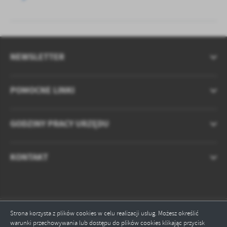
NEWSLETTER
POMOCNE LINKI
GODZINY PRACY URZĘDU
KONTAKT
Strona korzysta z plików cookies w celu realizacji usług. Możesz określić
Odwiedzin: 881537
warunki przechowywania lub dostępu do plików cookies klikając przycisk