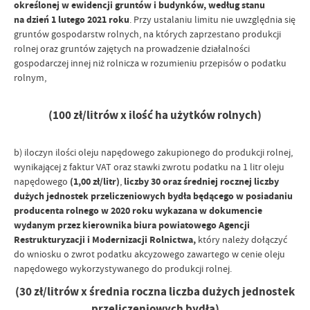
określonej w ewidencji gruntów i budynków, według stanu
na dzień 1 lutego 2021 roku
. Przy ustalaniu limitu nie uwzględnia się
gruntów gospodarstw rolnych, na których zaprzestano produkcji
rolnej oraz gruntów zajętych na prowadzenie działalności
gospodarczej innej niż rolnicza w rozumieniu przepisów o podatku
rolnym,
(100 zł/litrów x ilość ha użytków rolnych)
b) iloczyn ilości oleju napędowego zakupionego do produkcji rolnej,
wynikającej z faktur VAT oraz stawki zwrotu podatku na 1 litr oleju
napędowego
(1,00 zł/litr)
,
liczby 30 oraz średniej rocznej liczby
dużych jednostek przeliczeniowych bydła będącego w posiadaniu
producenta rolnego w 2020 roku
wykazana w dokumencie
wydanym przez kierownika biura powiatowego Agencji
Restrukturyzacji i Modernizacji Rolnictwa,
który należy dołączyć
do wniosku o zwrot podatku akcyzowego zawartego w cenie oleju
napędowego wykorzystywanego do produkcji rolnej.
(30 zł/litrów x średnia roczna liczba dużych jednostek
przeliczeniowych bydła)