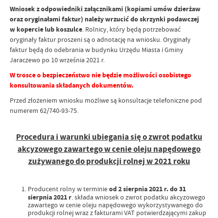
Wniosek z odpowiedniki załącznikami (kopiami umów dzierżaw
oraz oryginałami faktur) należy wrzucić do skrzynki podawczej
w kopercie lub koszulce
. Rolnicy, który będą potrzebować
oryginały faktur proszeni są o adnotację na wniosku. Oryginały
faktur będą do odebrania w budynku Urzędu Miasta i Gminy
Jaraczewo po 10 września 2021 r.
W trosce o bezpieczeństwo nie będzie możliwości osobistego
konsultowania składanych dokumentów.
Przed złożeniem wniosku możliwe są konsultacje telefoniczne pod
numerem 62/740-93-75.
Procedura i warunki ubiegania się o zwrot podatku
akcyzowego zawartego w cenie oleju napędowego
zużywanego do produkcji rolnej w 2021 roku
Producent rolny w terminie
od 2 sierpnia 2021 r. do 31
sierpnia 2021 r
. składa wniosek o zwrot podatku akcyzowego
zawartego w cenie oleju napędowego wykorzystywanego do
produkcji rolnej wraz z fakturami VAT potwierdzającymi zakup