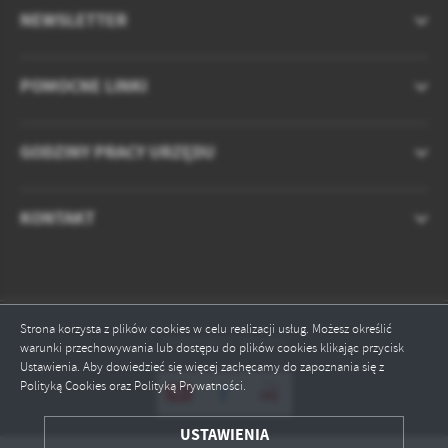
NEWSLETTER
POMOCNE LINKI
GODZINY PRACY URZĘDU
KONTAKT
Strona korzysta z plików cookies w celu realizacji usług. Możesz określić
Odwiedzin: 881985
warunki przechowywania lub dostępu do plików cookies klikając przycisk
Ustawienia. Aby dowiedzieć się więcej zachęcamy do zapoznania się z
Polityką Cookies oraz Polityką Prywatności.
ZAPISZ WYBRANE
USTAWIENIA